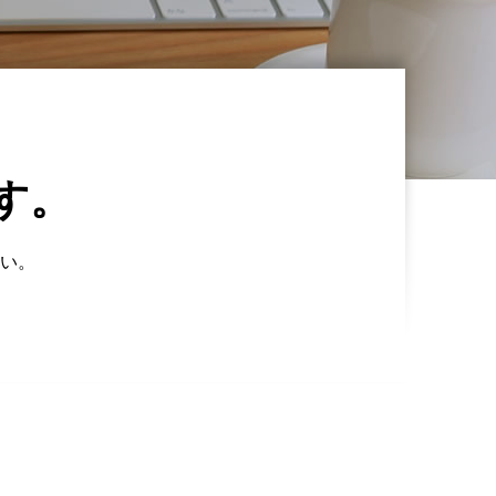
す。
い。